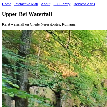
Home
·
Interactive Map
·
About
·
3D Library
·
Revived Atlas
Upper Bei Waterfall
Karst waterfall on Cheile Nerei gorges, Romania.